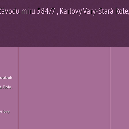
ávodu míru 584/7 , Karlovy Vary-Stará Role,
loubek
á Role,
rlovy