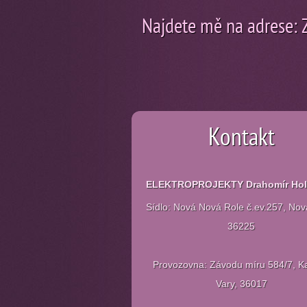
Najdete mě na adrese: Z
Kontakt
ELEKTROPROJEKTY Drahomír Ho
Sídlo: Nová Nová Role č.ev.257, Nov
36225
Provozovna: Závodu míru 584/7, Ka
Vary, 36017