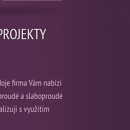
OPROJEKTY
Moje firma Vám nabízí
oproudé a slaboproudé
alizuji s využitím