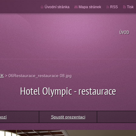
Úvodní stránka
Mapa stránek
RSS
Tisk
ÚVOD
EK
>
06Restaurace_restaurace 08.jpg
Hotel Olympic - restaurace
hozí
Spustit prezentaci