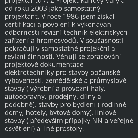
projektantů A-Z Projekt Karlovy Vary a
od roku 2003 jako samostatný
projektant. V roce 1986 jsem získal
certifikaci a povolení k vykonávání
odbornosti revizní technik elektrických
zařízení a hromosvodů. V současnosti
pokračuji v samostatné projekční a
revizní činnosti. Věnuji se zpracování
projektové dokumentace
elektrotechniky pro stavby občanské
vybavenosti, zemědělské a průmyslové
stavby ( výrobní a provozní haly,
autoopravny, prodejny, dílny a
podobně), stavby pro bydlení ( rodinné
domy, hotely, bytové domy), liniové
stavby ( především přípojky NN a veřejné
osvětlení) a jiné prostory.