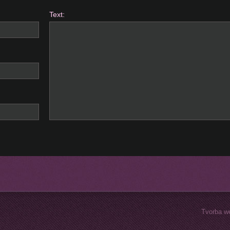
Text:
Tvorba w