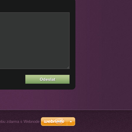
ebu zdarma s Webnode