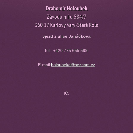
Drahomír Holoubek
Závodu míru 584/7
360 17 Karlovy Vary-Stará Role
vjezd z ulice Janáčkova
Tel.:
+420 775 655 599
E-mail:
holoubekd@seznam.cz
IČ: