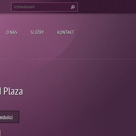
O NÁS
SLUŽBY
KONTAKT
d Plaza
edující