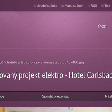
Úvodní stránka
Mapa stránek
RSS
Tisk
ÚVOD
EK
>
hotel-carlsbad-plaza-9--resizecrop-c640x480.jpg
ovaný projekt elektro - Hotel Carlsba
hozí
Spustit prezentaci
Násl