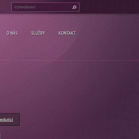
O NÁS
SLUŽBY
KONTAKT
edující