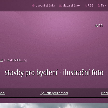
Úvodní stránka
Mapa stránek
RSS
Tisk
ÚVOD
EK
>
Pr416001.jpg
stavby pro bydlení - ilustrační foto
hozí
Spustit prezentaci
Násl